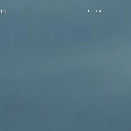
IT
UK
TTI